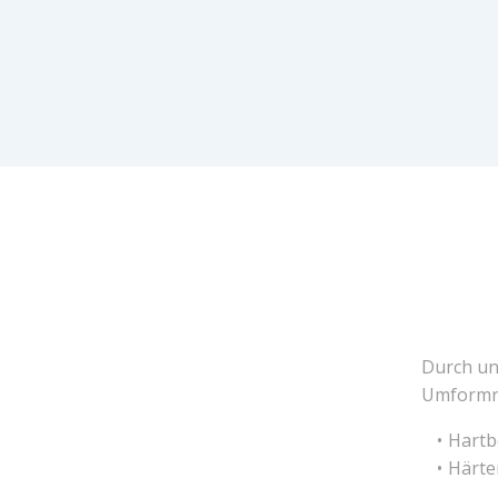
Durch uns
Umformro
Hartb
Härte