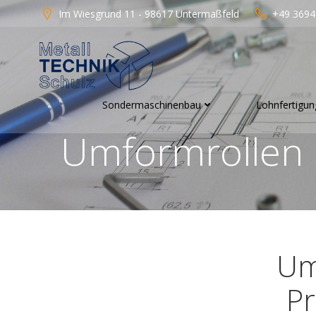
Zum
Im Wiesgrund 11 - 98617 Untermaßfeld
+49 3694
Inhalt
springen
Sondermaschinenbau
Lohnfertigun
Umformrollen u
Um
Pr