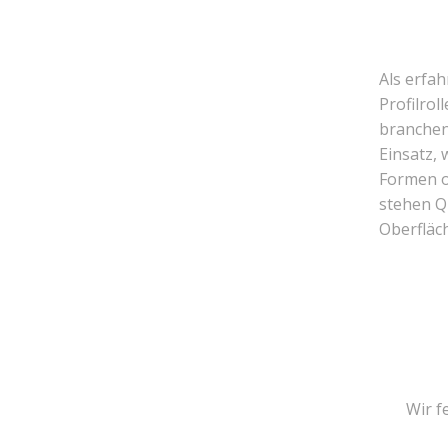
Als erfa
Profilrol
branchen
Einsatz, 
Formen o
stehen Q
Oberfläc
Wir f