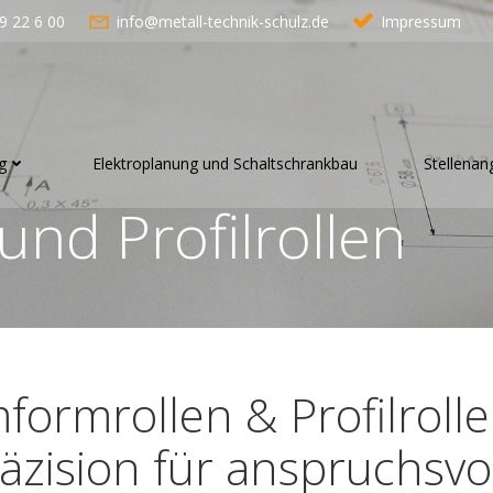
9 22 6 00
info@metall-technik-schulz.de
Impressum
g
Elektroplanung und Schaltschrankbau
Stellenan
nd Profilrollen
formrollen & Profilrolle
äzision für anspruchsvo