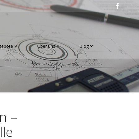
gebote
Über uns
Blog
n –
lle