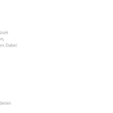
 zum
en,
en. Dabei
tieren